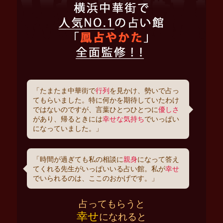
「たまたま中華街で
行列
を見かけ、勢いで占っ
てもらいました。特に何かを期待していたわけ
ではないのですが、言葉ひとつひとつに
優しさ
があり、帰るときには
幸せな気持ち
でいっぱい
になっていました。」
「時間が過ぎても私の相談に
親身
になって答え
てくれる先生がいっぱいいる占い館。私が
幸せ
でいられるのは、ここのおかげです。」
占ってもらうと
幸せ
になれると